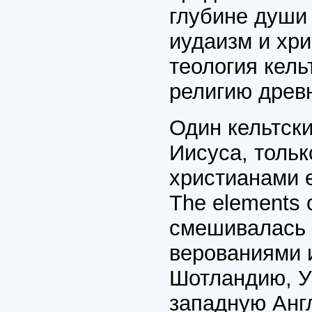
глубине души
иудаизм и хри
теология кель
религию древ
Один кельтск
Иисуса, тольк
христианами е
The elements o
смешивалась 
верованиями 
Шотландию, Уэ
западную Анг