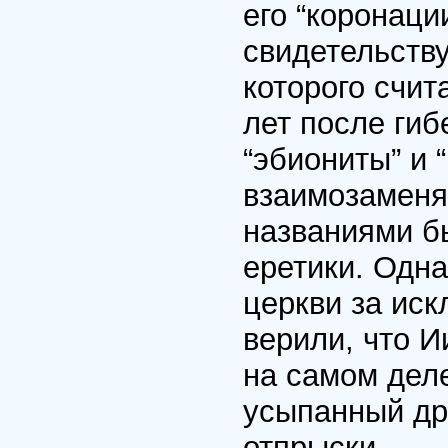
его “коронаци
свидетельству
которого счит
лет после ги
“эбиониты” и 
взаимозаменя
названиями б
еретики. Одн
церкви за ис
верили, что И
на самом дел
усыпанный др
отпрыски.