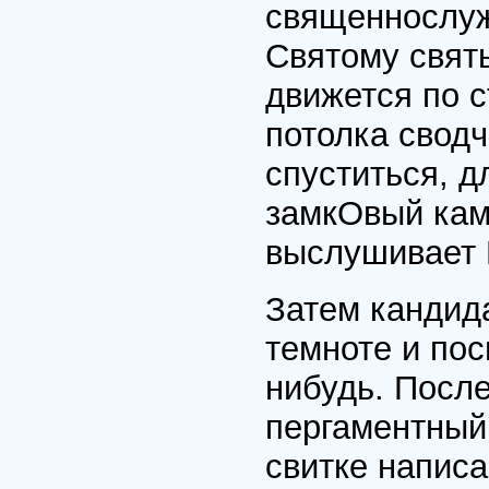
священнослуж
Святому свят
движется по с
потолка сводч
спуститься, д
замкОвый каме
выслушивает П
Затем кандида
темноте и пос
нибудь. После
пергаментный 
свитке написа