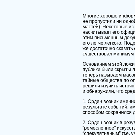
Многие хорошо информ
не пропустили ни одно
мастей). Некоторые из 
насчитывает его офици
этим письменным докум
его легче легкого. По
же достаточно сказать
существовал минимум з
Основанием этой ложи, 
публики были скрыты л
теперь называем масон
тайные общества по о
решили изучить источн
и обнаружили, что сре
1. Орден возник именно
результате событий, и
способом сохранился д
2. Орден возник в рез
“ремесленное” искусст
“спекулятивным” (т.е.