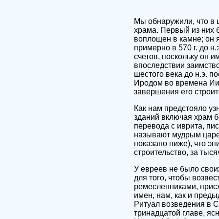
Мы обнаружили, что в
храма. Первый из них 
воплощен в камне; он 
примерно в 570 г. до н
счетов, поскольку он 
впоследствии заимств
шестого века до н.э. 
Иродом во времена Иису
завершения его строит
Как нам предстояло уз
зданий включая храм б
перевода с иврита, пи
называют мудрым царем
показано ниже), что э
строительство, за тыся
У евреев не было свои
для того, чтобы возве
ремесленниками, прис
имен, нам, как и пред
Ритуал возведения в С
тринадцатой главе, ясн