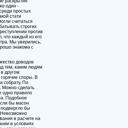
ае раскрытия
ко один -
 среди простых
акой стати
огли считаться
батывать строгих
преступлении против
, что каждый из его
тра. Мы уверились,
орошо знакома с
ожество доводов
ад тем, каким людям
 в другом
 горячие споры. В
а собрату. По
”. Можно сделать
е одно правило
на. Подобное
сли бы масон
о подвергло бы
. Невозможно
вания в расчете на
ании в условиях