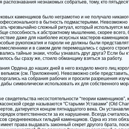
я распознавания незнакомых собратьев, тому, кто пятьдесят
ковых каменщиков было неграмотно и не получало никаког
рофессионального в бытность подмастерьями. Невозможно 
тать чрезвычайно сложный ритуал, который используется м
обще способность к абстрактному мышлению, скорее всего, 
ествие даже для наиболее искусных мастеров-каменщиков
особые рукопожатия и пароли не должны были представлять
ремесленники и в самом деле перемещались с одного строит
вались тайные знаки, чтобы узнавать друг друга? Если бы к
илось бы сразу же, стоило обманщику взяться за работу.
ния Ордена до наших дней в него входило много лиц корол
вельмож (см. Приложения). Невозможно себе представить,
торгались на собрания рабочих и просили разрешения изуч
 дабы символически использовать их для собственного мор
 свидетельства несостоятельности “теории каменщиков”, к
масонской среде называются “Старыми Уставами” (Old Cha
пертов, датируется концом пятнадцатого века. Он устанавл
орядок ответственности за их нарушение. Всегда считалось,
сов средневековых гильдий каменщиков. Одна из этих обяз
 имеет права выдавать законный секрет другого брата, поск