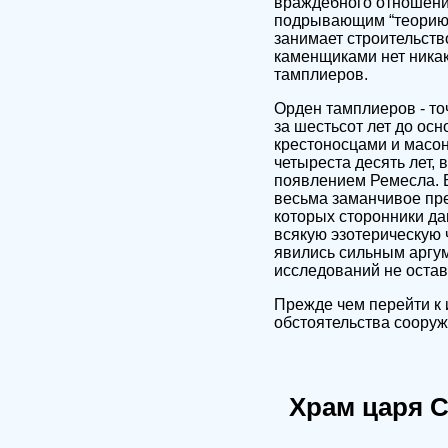
враждебного отношения
подрывающим “теорию к
занимает строительст
каменщиками нет никако
тамплиеров.
Орден тамплиеров - т
за шестьсот лет до ос
крестоносцами и масон
четыреста десять лет,
появлением Ремесла. Б
весьма заманчивое пред
которых сторонники д
всякую эзотерическую 
явились сильным аргум
исследований не остави
Прежде чем перейти к 
обстоятельства сооруж
Храм царя 