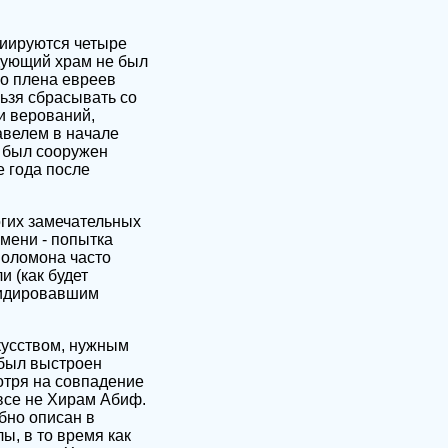
циируются четыре
дующий храм не был
го плена евреев
льзя сбрасывать со
и верований,
авелем в начале
м был сооружен
е года после
огих замечательных
мени - попытка
Соломона часто
 (как будет
бсидировавшим
скусством, нужным
 был выстроен
отря на совпадение
овсе не Хирам Абиф.
бно описан в
ы, в то время как