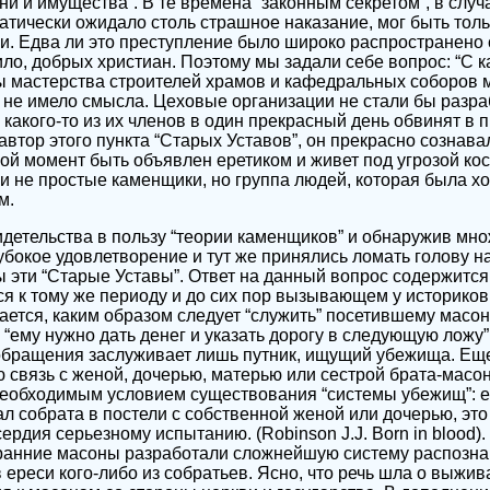
ни и имущества”. В те времена “законным секретом”, в случ
атически ожидало столь страшное наказание, мог быть толь
и. Едва ли это преступление было широко распространено
ло, добрых христиан. Поэтому мы задали себе вопрос: “С к
 мастерства строителей храмов и кафедральных соборов м
 не имело смысла. Цеховые организации не стали бы разра
 какого-то из их членов в один прекрасный день обвинят в 
автор этого пункта “Старых Уставов”, он прекрасно сознавал
ой момент быть объявлен еретиком и живет под угрозой кос
ли не простые каменщики, но группа людей, которая была х
м.
идетельства в пользу “теории каменщиков” и обнаружив мн
убокое удовлетворение и тут же принялись ломать голову н
 эти “Старые Уставы”. Ответ на данный вопрос содержится
я к тому же периоду и до сих пор вызывающем у историков
ается, каким образом следует “служить” посетившему масон
 “ему нужно дать денег и указать дорогу в следующую ложу
 обращения заслуживает лишь путник, ищущий убежища. Ещ
 связь с женой, дочерью, матерью или сестрой брата-масо
необходимым условием существования “системы убежищ”: е
ал собрата в постели с собственной женой или дочерью, эт
ердия серьезному испытанию. (Robinson J.J. Born in blood)
 ранние масоны разработали сложнейшую систему распозна
 ереси кого-либо из собратьев. Ясно, что речь шла о выжив