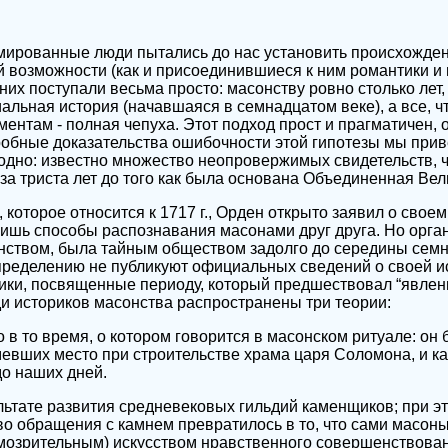
ированные люди пытались до нас установить происхожден
й возможности (как и присоединившиеся к ним романтики и
них поступали весьма просто: масонству ровно столько лет,
альная история (начавшаяся в семнадцатом веке), а все, 
ентам - полная чепуха. Этот подход прост и прагматичен, 
дробные доказательства ошибочности этой гипотезы мы прив
 одно: известно множество неопровержимых свидетельств, 
а триста лет до того как была основана Объединенная Вел
которое относится к 1717 г., Орден открыто заявил о свое
ишь способы распознавания масонами друг друга. Но орга
ством, была тайным обществом задолго до середины семна
пределению не публикуют официальных сведений о своей и
ики, посвященные периоду, который предшествовал “явлен
ди историков масонства распространены три теории:
 в то время, о котором говорится в масонском ритуале: он 
мевших место при строительстве храма царя Соломона, и к
о наших дней.
ультате развития средневековых гильдий каменщиков; при э
во обращения с камнем превратилось в то, что сами масон
 умозрительным) искусством нравственного совершенствова