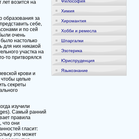
Философия
 лет возится на
Химия
о образования за
Хиромантия
представить себе,
асонами и по сей
Хобби и ремесла
были очень
 было настолько
Шпаргалки
 для них никакой
Эзотерика
ельного участка на
то-то притворялся
Юриспруденция
Языкознание
евской крови и
 чтобы целые
ить секреты
ального
огда изучили
rges). Самый ранний
ивает правила
 что они
анностей гласит:
ольку это может