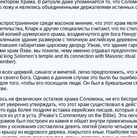
ктором Храма. В ритуале даже упоминается то, что Солом
 ложу и являлись объединенными держателями истинных с
спространенное среди масонов мнение, что этот храм явл
ительства, Кларк и другие специалисты считают, что по сти
ой копией шумерского храма, воздвигнутого для бога Нинурт
ленькое здание размером с типичную английскую деревенс
павшее габаритами царскому дворцу. Узнав, что здание гар
и храм Яхве, мы поняли, чему именно отдавал предпочтен
at king Solomon’s temple and its connection with Masonic ritual
ember).
 всех церквей, синагог и мечетей, легко предположить, чт
и своего Бога. Однако в данном случае это было бы ошибко
для того, чтобы его посещали люди. Он был в буквальном
хве.
ось ни физических остатков храма Соломона, ни его беспр
жет уверенно утверждать, что этот храм существовал в дейс
это куда более поздняя вставка еврейских писцов, которые
 из уст в уста. (Peake’s Commentary on the Bible). Эта леге
рамов был построен из камня и обшит внутри привезенным
тен у основания составляла девять локтей (около четырех м
 крышу из кедрового дерева, покрытого елью. Наиболее п