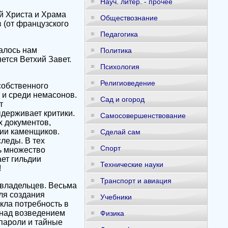
Науч. литер. - прочее
й Христа и Храма
Обществознание
 (от французского
Педагогика
алось нам
Политика
ется Ветхий Завет.
Психология
Религиоведение
собственного
 и среди немасонов.
Сад и огород
т
держивает критики.
Самосовершенствование
х документов,
дии каменщиков.
Сделай сам
следы. В тех
Спорт
ь множество
ает гильдии
Технические науки
!
Транспорт и авиация
евладельцев. Весьма
ля создания
Учебники
кла потребность в
 над возведением
Физика
пароли и тайные