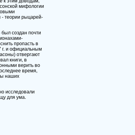
е к этим доводам,
асонской мифологии
ковыми
 - теории рыцарей-
 был создан почти
монахами-
снить пропасть в
7 г. и официальным
масоны) отвергают
вал книги, в
онными верить во
последнее время,
ты наших
но исследовали
щу для ума.