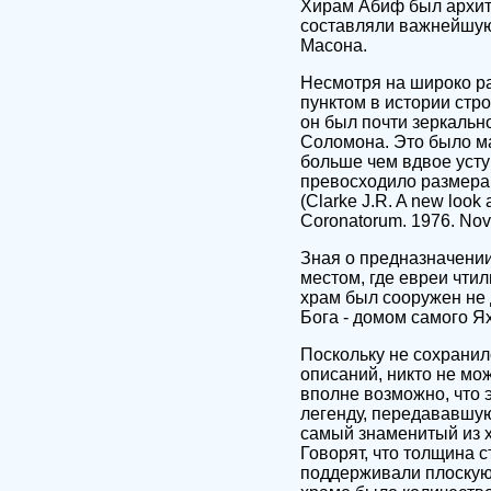
Хирам Абиф был архите
составляли важнейшую
Масона.
Несмотря на широко ра
пунктом в истории стро
он был почти зеркальн
Соломона. Это было ма
больше чем вдвое усту
превосходило размерам
(Clarke J.R. A new look 
Coronatorum. 1976. Nov
Зная о предназначении
местом, где евреи чтил
храм был сооружен не 
Бога - домом самого Я
Поскольку не сохранил
описаний, никто не мо
вполне возможно, что 
легенду, передававшуюся
самый знаменитый из х
Говорят, что толщина с
поддерживали плоскую