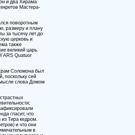
он и два Хирама
екретов Мастера-
ялся поворотным
лю, размеру и плану
ы за тысячу лет до
кую церковь и
ема также
ие великий царь.
 // ARS Quatuor
о храм Соломона был
й, поскольку сей
 смысле слова Домом
истрастных
твительности;
 зафиксировали
нда гласит, что
 из Тира кедром.
етров) и что они
римечательным в