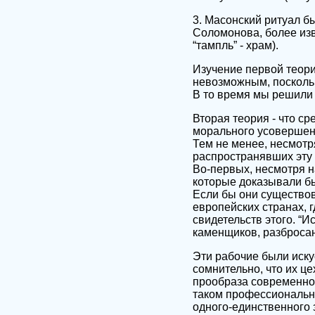
3. Масонский ритуал 
Соломонова, более из
“тампль” - храм).
Изучение первой теори
невозможным, поскольк
В то время мы решили 
Вторая теория - что с
морального усовершенс
Тем не менее, несмотря
распространявших эту 
Во-первых, несмотря н
которые доказывали бы
Если бы они существова
европейских странах, 
свидетельств этого. “
каменщиков, разбросан
Эти рабочие были иск
сомнительно, что их 
прообраза современног
таком профессиональн
одного-единственного 