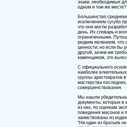
знаки, необходимые дл
одном и том же месте?
Большинство средневе
исключением сугубо п
что они могли разрабо
день. Их словарь и во
ограниченными. Путеш
редким явлением, что 
ценности; но если бы 
другой, зачем им требо
каменщиком, это выясн
С официального основа
наиболее влиятельных 
группы аристократов в
мастерства последних,
совершенствования.
Мы нашли убедительные
документы, которые в 
из них, по оценкам экс
поведения масонов и п
заимствованы из кодек
“Ни один из братьев не