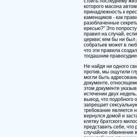
стоить последнему жиз
которого масона автом
принадлежность к ерес
каменщиков - как прави
разоблаченные секреты
ересью?” Это попросту
правил на случай, если
церкви; кем бы ни был 
собратьев может в люб
что эти правила созда
тогдашним правосудие
Не найдя ни одного св
против, мы ощутили гл
могли быть адресованы
документе, относящемс
этом документе указыв
истечении двух недель.
вывод, что подобного
запрещает сексуальную
требование является 
вернулся домой и заст
клятву братского милос
представить себе, что
случайное обвинение в