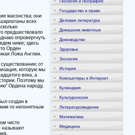
Геология и география
Государство и право
ие масонства; они
Деловая литература
 шарлатаны всех
 сколько
Домашние животные
что предшествовало
однако опровергнуть
Домоводство
едем ниже; здесь
что Орден
Здоровье
икая Ложа Англии.
Зоология
м существовании; от
История
низация, которую мы
дцатого века, а
Компьютеры и Интернет
стории. Поэтому мы
ию” Ордена народу,
Кулинария
Культурология
был создан в
аким-то непонятным
Литературоведение
Математика
том чисто
Медицина
ы называют
ния.