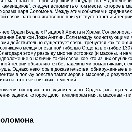
 к масонам со стороны церкви и государства. В дополнени
аменщиков”, следует вспомнить о том месте, которое в м
во храма царя Соломона. Между этим событием и средневе
й связи; зато она явственно присутствует в третьей теории
очнее Орден Бедных Рыцарей Христа и Храма Соломонова -
нования Великой Ложи Англии. Если между воинствующими 
ами действительно существует связь, требуется как-то объя
 возникшую между внезапной гибелью Ордена в октябре 130
лагодаря этому разрыву многие историки (и масоны, и не
положение о наличии такой связи; кое-кто из них опублико
анной теории объявляются безнадежными романтиками, скл
чушь. Однако некоторые доказательства, обнаруженные в 
ентом в пользу родства тамплиеров и масонов, а результа
ли на этот счет никаких сомнений.
изучению истории этого удивительного Ордена, мы тщатель
ения здания, которое дало тамплиерам имя, а масонам - пи
Соломона