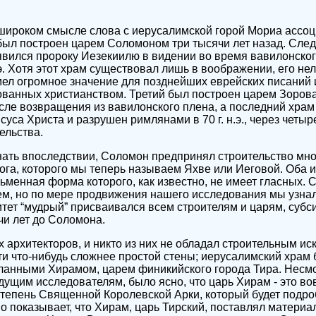
 широком смысле слова с иерусалимской горой Мориа ассо
был построен царем Соломоном три тысячи лет назад. Сле
явился пророку Иезекиилю в видении во время вавилонско
.э. Хотя этот храм существовал лишь в воображении, его не
имел огромное значение для позднейших еврейских писаний 
ованных христианством. Третий был построен царем Зоров
после возвращения из вавилонского плена, а последний хра
са Христа и разрушен римлянами в 70 г. н.э., через четыр
ельства.
нать впоследствии, Соломон предпринял строительство мн
ога, которого мы теперь называем Яхве или Иеговой. Оба и
сьменная форма которого, как известно, не имеет гласных. 
, но по мере продвижения нашего исследования мы узнали
питет “мудрый” присваивался всем строителям и царям, су
чи лет до Соломона.
х архитекторов, и никто из них не обладал строительным и
сти что-нибудь сложнее простой стены; иерусалимский храм
ланными Хирамом, царем финикийского города Тира. Несм
ыдущим исследователям, было ясно, что царь Хирам - это в
тепень Священной Королевской Арки, который будет подро
о показывает, что Хирам, царь Тирский, поставлял материал