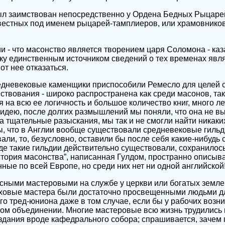
был заимствован непосредственно у Ордена Бедных Рыцаре
вестных под именем рыцарей-тамплиеров, или храмовников
и - что масонство является творением царя Соломона - каз
у единственным источником сведений о тех временах явля
от нее отказаться.
редневековые каменщики приспособили Ремесло для целей 
твования - широко распространена как среди масонов, так
 на всю ее логичность и большое количество книг, много ле
идею, после долгих размышлений мы поняли, что она не вы
а тщательные разыскания, мы так и не смогли найти никаки
, что в Англии вообще существовали средневековые гиль
ли, то, безусловно, оставили бы после себя какие-нибудь 
где такие гильдии действительно существовали, сохранилос
История масонства”, написанная Гулдом, пространно описыв
ные по всей Европе, но среди них нет ни одной английской
усными мастеровыми на службе у церкви или богатых земл
цеховые мастера были достаточно просвещенными людьми д
о тред-юниона даже в том случае, если бы у рабочих возни
ом объединении. Многие мастеровые всю жизнь трудились
здания вроде кафедрального собора; спрашивается, зачем 