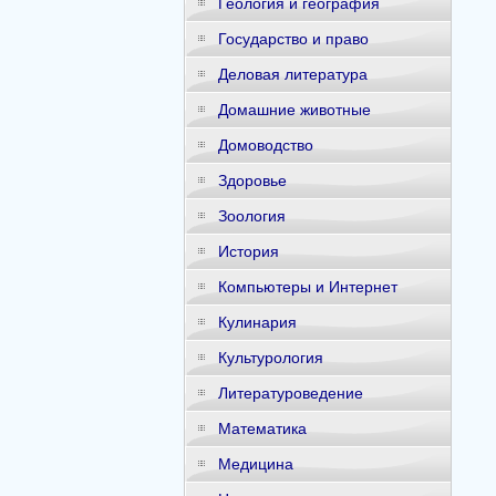
Геология и география
Государство и право
Деловая литература
Домашние животные
Домоводство
Здоровье
Зоология
История
Компьютеры и Интернет
Кулинария
Культурология
Литературоведение
Математика
Медицина