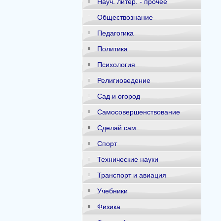
Науч. литер. - прочее
Обществознание
Педагогика
Политика
Психология
Религиоведение
Сад и огород
Самосовершенствование
Сделай сам
Спорт
Технические науки
Транспорт и авиация
Учебники
Физика