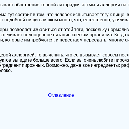
вает обострение сенной лихорадки, астмы и аллергии на п
а тут состоит в том, что человек испытывает тягу к пище,
ст подобной пищи слишком много, что, естественно, усилив
еры позволяет избавиться от этой тяги, поскольку нормали
еспечивает полноценное питание клеткам организма. Когда
и, которые им требуются, и перестаем переедать, многие
евой аллергией, то выяснить, что ее вызывает, совсем нес
уктов вы едите больше всего. Если вы очень любите пирожн
ингредиент пирожных. Возможно, даже все ингредиенты: р
олоко.
Оглавление