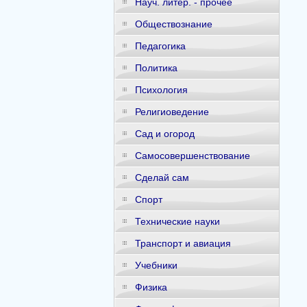
Науч. литер. - прочее
Обществознание
Педагогика
Политика
Психология
Религиоведение
Сад и огород
Самосовершенствование
Сделай сам
Спорт
Технические науки
Транспорт и авиация
Учебники
Физика