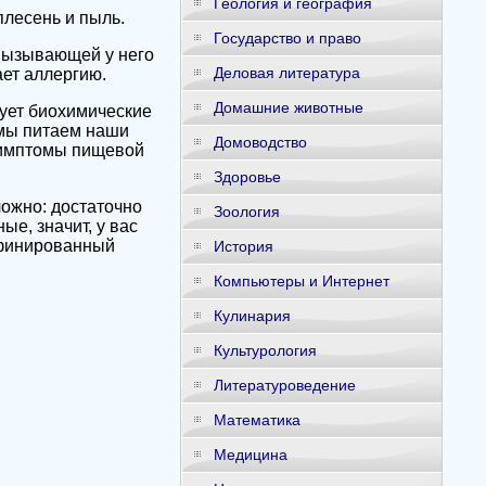
Геология и география
лесень и пыль.
Государство и право
 вызывающей у него
Деловая литература
ает аллергию.
Домашние животные
зует биохимические
 мы питаем наши
Домоводство
 симптомы пищевой
Здоровье
ложно: достаточно
Зоология
ые, значит, у вас
афинированный
История
Компьютеры и Интернет
Кулинария
Культурология
Литературоведение
Математика
Медицина