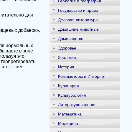
Геология и география
Государство и право
питательно
для
Деловая литература
Домашние животные
ищевых добавок»,
Домоводство
для нормальных
Здоровье
бываете в зоне
пользуя это
Зоология
нтерпретировать
 что — нет.
История
Компьютеры и Интернет
Кулинария
Культурология
Литературоведение
Математика
Медицина