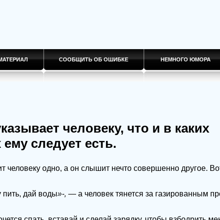
МАТЕРИАЛ
СООБЩИТЬ ОБ ОШИБКЕ
НЕМНОГО ЮМОРА
указывает человеку, что и в каких
 ему следует есть.
ит человеку одно, а он слышит нечто совершенно другое. Во
у пить, дай воды
»-,
— а человек тянется за газированным п
очется спать, вставай и сделай зарядку, чтобы
взбодрить
ме