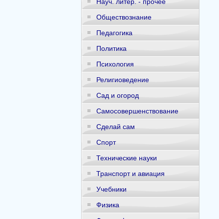
Науч. литер. - прочее
Обществознание
Педагогика
Политика
Психология
Религиоведение
Сад и огород
Самосовершенствование
Сделай сам
Спорт
Технические науки
Транспорт и авиация
Учебники
Физика