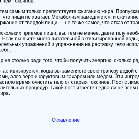
в нем токсинов.
 тем самым только препятствуете сжиганию жира. Пропуская
, что пищи не хватает. Метаболизм замедляется, и сжигани
ржание от твердой пищи — не то же самое, что отказ от тра
ескольких приемов пищи, вы, тем не менее, даете телу нео
 Если вы пьете много питательной активизированной воды,
тельных упражнений и упражнения на растяжку, тело испол
себя.
р не столько ради того, чтобы получить энергию, сколько р
 активизируется, когда вы заменяете свою трапезу водой с
ми, алоэ вера и фруктовым сахаром или медом. Эти ингре
настало время очистить тело от старых токсинов. Пост с ли
лительных процедур. Такой пост известен едва ли не всем
ира.
Оглавление