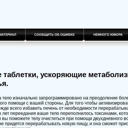
МАТЕРИАЛ
СООБЩИТЬ ОБ ОШИБКЕ
НЕМНОГО ЮМОРА
 таблетки, ускоряющие метаболи
я.
 тело изначально запрограммировано на преодоление болез
ного помощи с вашей стороны. Для того чтобы активизирова
ежде всего избавить печень от необходимости перерабаты
о лет переедания ваше тело переполнилось токсинами, кот
 вы поможете телу очиститься при помощи двухдневного в
не придется перерабатывать новую пищу, и она сможет при