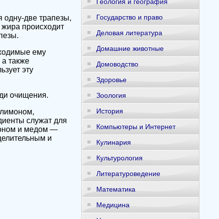
Геология и география
Государство и право
 одну-две трапезы,
е жира происходит
Деловая литература
пезы.
Домашние животные
бходимые ему
 а также
Домоводство
ьзует эту
Здоровье
ади очищения.
Зоология
История
 лимоном,
диенты служат для
Компьютеры и Интернет
моном и медом —
 целительным и
Кулинария
Культурология
Литературоведение
Математика
Медицина