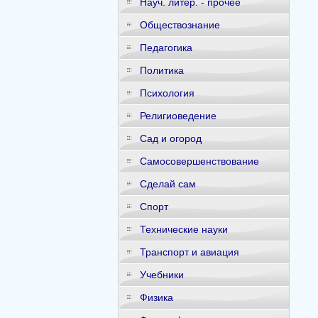
Науч. литер. - прочее
Обществознание
Педагогика
Политика
Психология
Религиоведение
Сад и огород
Самосовершенствование
Сделай сам
Спорт
Технические науки
Транспорт и авиация
Учебники
Физика