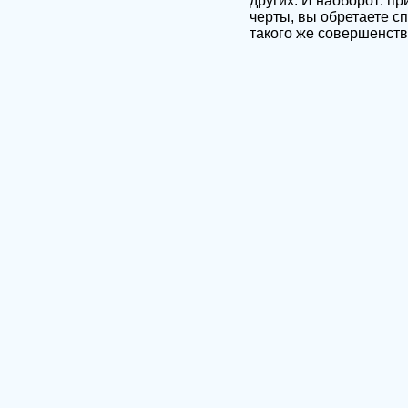
других. И наоборот: п
черты, вы обретаете сп
такого же совершенства