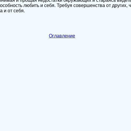
ринимая и прощая недостатки окружающих и стараясь видет
особность любить и себя. Требуя совершенства от других, 
 и от себя.
Оглавление