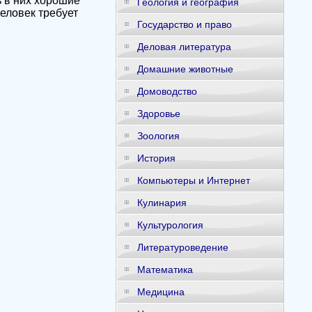
ь в них хорошие
Геология и география
человек требует
Государство и право
Деловая литература
Домашние животные
Домоводство
Здоровье
Зоология
История
Компьютеры и Интернет
Кулинария
Культурология
Литературоведение
Математика
Медицина