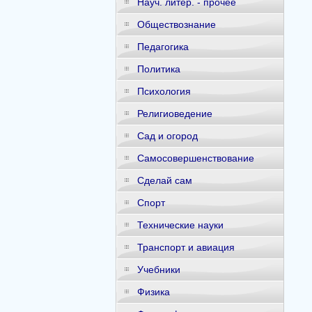
Науч. литер. - прочее
Обществознание
Педагогика
Политика
Психология
Религиоведение
Сад и огород
Самосовершенствование
Сделай сам
Спорт
Технические науки
Транспорт и авиация
Учебники
Физика