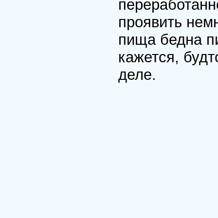
переработанно
проявить нем
пища бедна п
кажется, будт
деле.