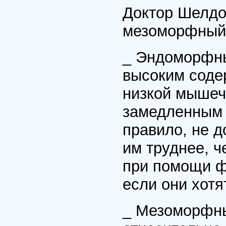
Доктор Шелдо
мезоморфный
_ Эндоморфн
высоким соде
низкой мышеч
замедленным 
правило, не д
им труднее, ч
при помощи ф
если они хотя
_ Мезоморфн