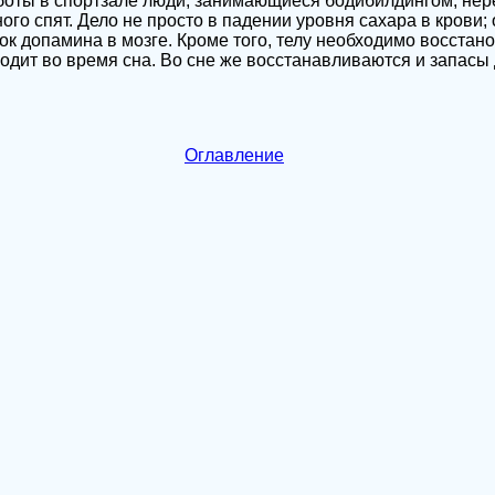
боты в спортзале люди, занимающиеся бодибилдингом, не
ого спят. Дело не просто в падении уровня сахара в крови; 
к допамина в мозге. Кроме того, телу необходимо восста
дит во время сна. Во сне же восстанавливаются и запасы
Оглавление