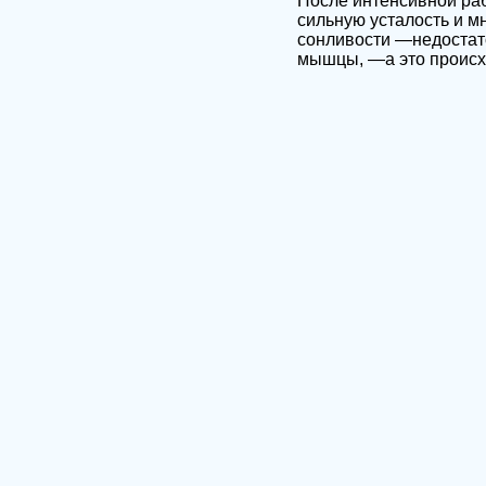
После интенсивной ра
сильную усталость и мн
сонливости —недостато
мышцы, —а это происхо