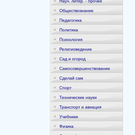
Науч. литер. - прочее
Обществознание
Педагогика
Политика
Психология
Религиоведение
Сад и огород
Самосовершенствование
Сделай сам
Спорт
Технические науки
Транспорт и авиация
Учебники
Физика