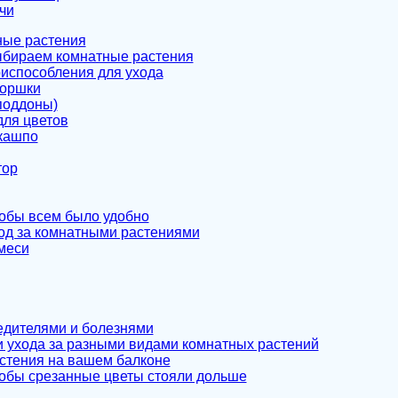
чи
тные растения
ыбираем комнатные растения
риспособления для ухода
горшки
поддоны)
для цветов
кашпо
тор
тобы всем было удобно
ход за комнатными растениями
меси
едителями и болезнями
 ухода за разными видами комнатных растений
астения на вашем балконе
тобы срезанные цветы стояли дольше