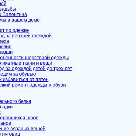
зей
свадьбы
о Валентина
емы в вашем доме
ют по одежке
ход за верхней одеждой
меха
делия
замши
собенности шерстяной одежды
еликатные ткани и вещи
од за одеждой детей до трех лет
ледим за обувью
к избавиться от пятен
елкий ремонт одежды и обуви
ельного белья
ладки
к
поровшихся швов
манов
ение вязаных вещей
 пуговиц