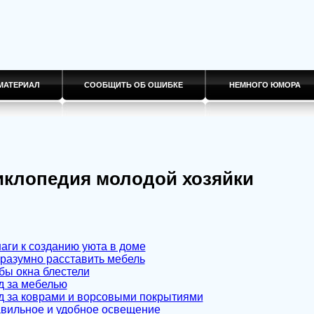
МАТЕРИАЛ
СООБЩИТЬ ОБ ОШИБКЕ
НЕМНОГО ЮМОРА
иклопедия молодой хозяйки
шаги к созданию уюта в доме
к разумно расставить мебель
обы окна блестели
од за мебелью
од за коврами и ворсовыми покрытиями
авильное и удобное освещение