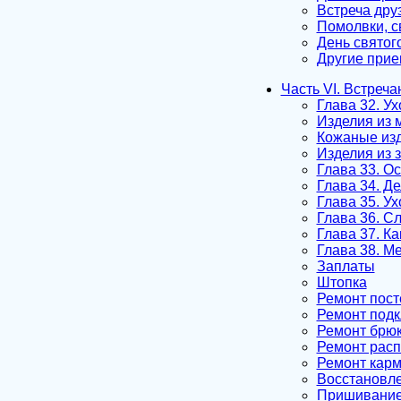
Встреча дру
Помолвки, 
День святог
Другие при
Часть VI. Встреча
Глава 32. У
Изделия из 
Кожаные из
Изделия из 
Глава 33. О
Глава 34. Д
Глава 35. Ух
Глава 36. С
Глава 37. Ка
Глава 38. М
Заплаты
Штопка
Ремонт пост
Ремонт подк
Ремонт брю
Ремонт рас
Ремонт кар
Восстановл
Пришивание