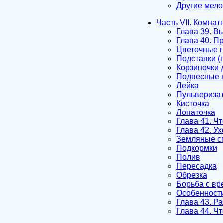
Другие мело
Часть VII. Комна
Глава 39. В
Глава 40. П
Цветочные 
Подставки (
Корзиночки 
Подвесные 
Лейка
Пульвериза
Кисточка
Лопаточка
Глава 41. Ч
Глава 42. У
Земляные с
Подкормки
Полив
Пересадка
Обрезка
Борьба с вр
Особенности
Глава 43. Р
Глава 44. Ч