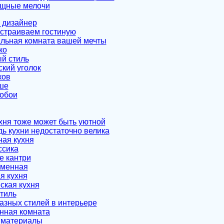
ящные мелочи
е дизайнер
устраиваем гостиную
альная комната вашей мечты
ко
й стиль
ский уголок
ков
ше
обои
ухня тоже может быть уютной
ь кухни недостаточно велика
ая кухня
ссика
е кантри
еменная
я кухня
ская кухня
тиль
азных стилей в интерьере
анная комната
 материалы