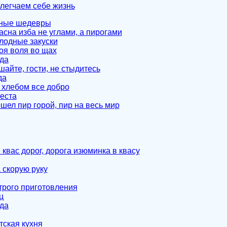
блегчаем себе жизнь
рные шедевры
асна изба не углами, а пирогами
лодные закуски
воя воля во щах
да
шайте, гости, не стыдитесь
да
а хлебом все добро
теста
шел пир горой, пир на весь мир
 квас дорог, дорога изюминка в квасу
 скорую руку
рого приготовления
ц
да
тская кухня