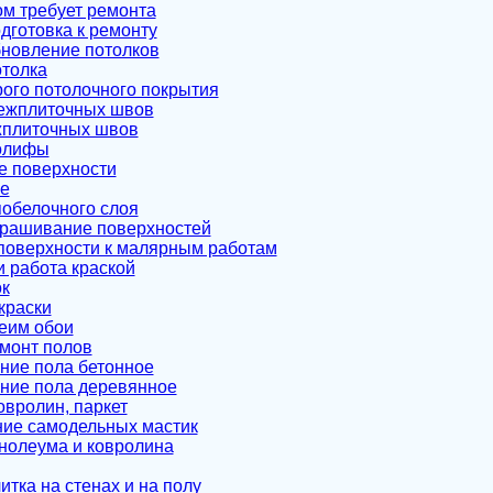
дом требует ремонта
одготовка к ремонту
бновление потолков
толка
рого потолочного покрытия
межплиточных швов
жплиточных швов
олифы
е поверхности
е
обелочного слоя
крашивание поверхностей
поверхности к малярным работам
и работа краской
к
краски
леим обои
емонт полов
ние пола бетонное
ние пола деревянное
овролин, паркет
ие самодельных мастик
нолеума и ковролина
итка на стенах и на полу