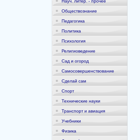
Науч. литер. - прочее
Обществознание
Педагогика
Политика
Психология
Религиоведение
Сад и огород
Самосовершенствование
Сделай сам
Спорт
Технические науки
Транспорт и авиация
Учебники
Физика