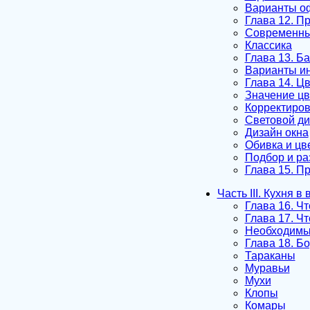
Варианты о
Глава 12. П
Современны
Классика
Глава 13. Ба
Варианты и
Глава 14. Ц
Значение цв
Корректиров
Световой ди
Дизайн окна
Обивка и цв
Подбор и р
Глава 15. П
Часть III. Кухня 
Глава 16. Ч
Глава 17. Чт
Необходимы
Глава 18. Б
Тараканы
Муравьи
Мухи
Клопы
Комары