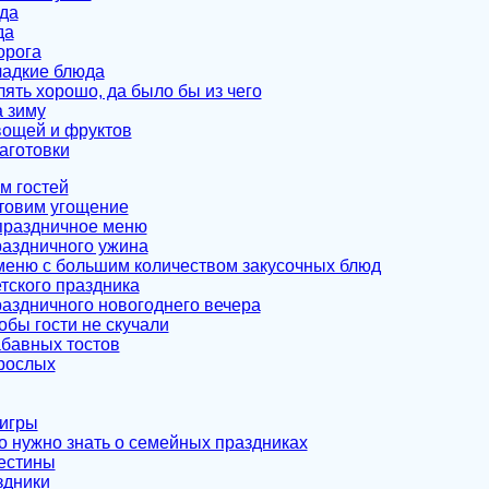
да
да
орога
ладкие блюда
лять хорошо, да было бы из чего
а зиму
вощей и фруктов
аготовки
м гостей
отовим угощение
праздничное меню
аздничного ужина
еню с большим количеством закусочных блюд
тского праздника
аздничного новогоднего вечера
обы гости не скучали
бавных тостов
рослых
игры
то нужно знать о семейных праздниках
естины
здники