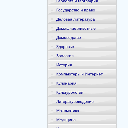
Геология и география
Государство и право
Деловая литература
Домашние животные
Домоводство
Здоровье
Зоология
История
Компьютеры и Интернет
Кулинария
Культурология
Литературоведение
Математика
Медицина