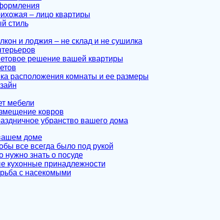
формления
рихожая – лицо квартиры
й стиль
лкон и лоджия – не склад и не сушилка
нтерьеров
ветовое решение вашей квартиры
етов
ка расположения комнаты и ее размеры
зайн
ет мебели
азмещение ковров
раздничное убранство вашего дома
в вашем доме
тобы все всегда было под рукой
о нужно знать о посуде
е кухонные принадлежности
орьба с насекомыми