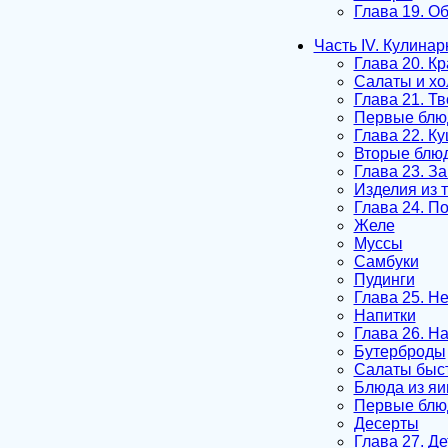
Глава 19. О
Часть IV. Кулина
Глава 20. Кр
Салаты и хо
Глава 21. Т
Первые блю
Глава 22. Ку
Вторые блю
Глава 23. З
Изделия из 
Глава 24. По
Желе
Муссы
Самбуки
Пудинги
Глава 25. Не
Напитки
Глава 26. На
Бутерброды
Салаты быст
Блюда из яи
Первые блю
Десерты
Глава 27. Де