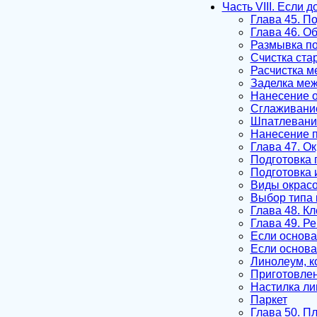
Часть VIII. Если 
Глава 45. П
Глава 46. О
Размывка по
Счистка ста
Расчистка 
Заделка ме
Нанесение 
Сглаживани
Шпатлевани
Нанесение п
Глава 47. О
Подготовка 
Подготовка 
Виды окрасо
Выбор типа 
Глава 48. К
Глава 49. Р
Если основа
Если основа
Линолеум, к
Приготовлен
Настилка ли
Паркет
Глава 50. Пл