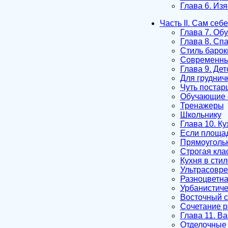
Глава 6. Из
Часть II. Сам себ
Глава 7. Об
Глава 8. Сп
Стиль барок
Современны
Глава 9. Дет
Для груднич
Чуть постар
Обучающие 
Тренажеры
Школьнику
Глава 10. К
Если площад
Прямоугольн
Строгая кла
Кухня в стил
Ультрасовр
Разноцветна
Урбанистиче
Восточный с
Сочетание р
Глава 11. В
Отделочные