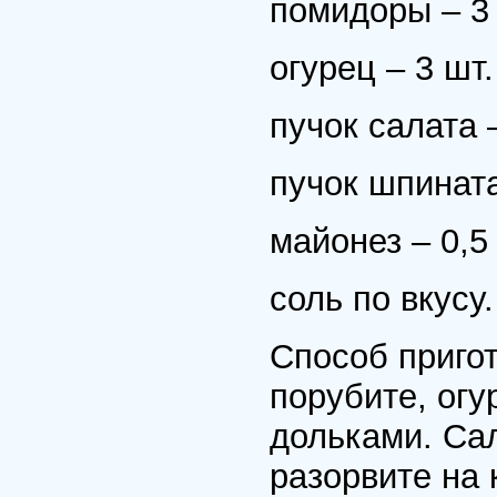
помидоры – 3 
огурец – 3 шт
пучок салата –
пучок шпината
майонез – 0,5
соль по вкусу.
Способ приго
порубите, ог
дольками. Са
разорвите на 