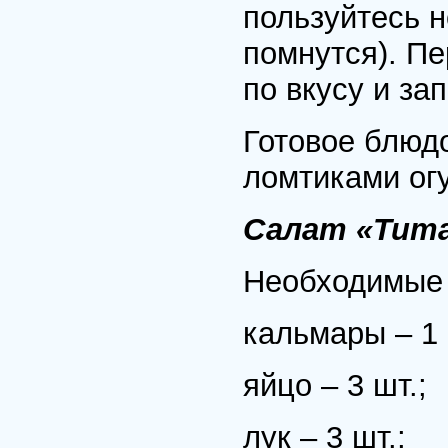
пользуйтесь н
помнутся). П
по вкусу и за
Готовое блюд
ломтиками ог
Салат «Тит
Необходимые 
кальмары – 1 
яйцо – 3 шт.;
лук – 3 шт.;