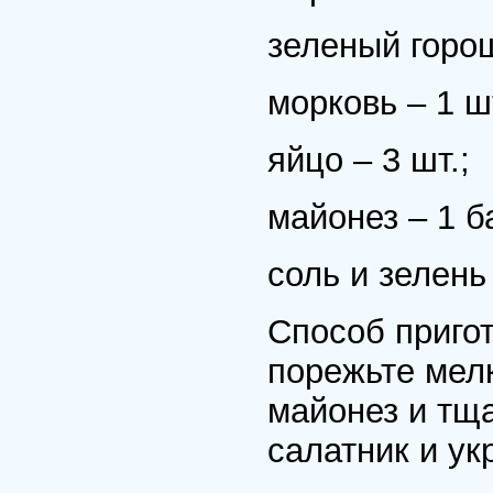
зеленый горош
морковь – 1 шт
яйцо – 3 шт.;
майонез – 1 б
соль и зелень 
Способ приго
порежьте мелк
майонез и тщ
салатник и ук