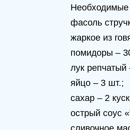
Необходимые 
фасоль стручк
жаркое из гов
помидоры – 30
лук репчатый 
яйцо – 3 шт.;
сахар – 2 куск
острый соус 
сливочное мас