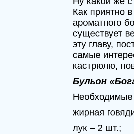
Ну какой же с
Как приятно в
ароматного б
существует ве
эту главу, по
самые интерес
кастрюлю, пов
Бульон «Бо
Необходимые 
жирная говяди
лук – 2 шт.;