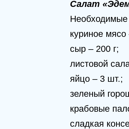
Салат «Эде
Необходимые 
куриное мясо 
сыр – 200 г;
листовой сала
яйцо – 3 шт.;
зеленый горош
крабовые пало
сладкая консе