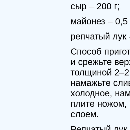
сыр – 200 г;
майонез – 0,5
репчатый лук 
Способ приго
и срежьте ве
толщиной 2–2
намажьте сли
холодное, нам
плите ножом,
слоем.
Репчатый лук 