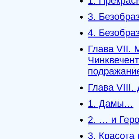
1. Прекрас
3. Безобра
4. Безобра
Глава VII.
Чинквечент
подражани
Глава VIII.
1. Дамы…
2. … и Гер
3. Красота