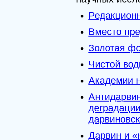
Редакционн
Вместо пр
Золотая фо
Чистой вод
Академии н
Антидарвин
деградаци
дарвиновс
Дарвин и «