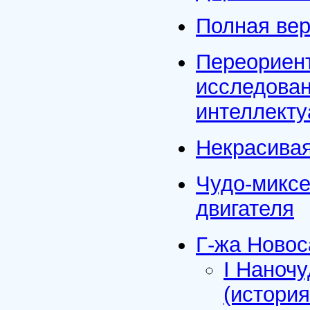
Полная вер
Переориент
исследован
интеллекту
Некрасивая
Чудо-миксе
двигателя
Г-жа Новос
I Наноч
(истори