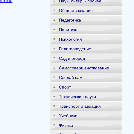
онятно
Науч. литер. - прочее
Обществознание
Педагогика
Политика
Психология
Религиоведение
Сад и огород
Самосовершенствование
Сделай сам
Спорт
Технические науки
Транспорт и авиация
Учебники
Физика