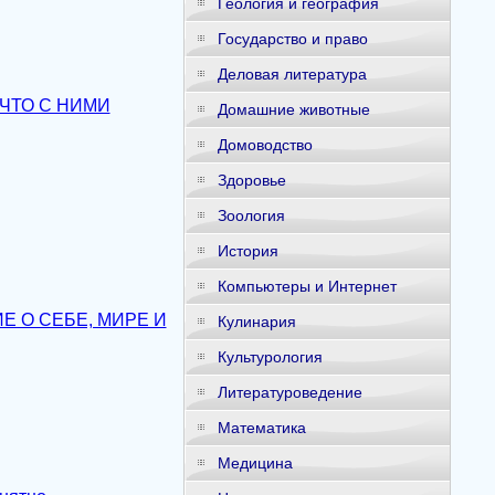
Геология и география
Государство и право
Деловая литература
 ЧТО С НИМИ
Домашние животные
Домоводство
Здоровье
Зоология
История
Компьютеры и Интернет
Е О СЕБЕ, МИРЕ И
Кулинария
Культурология
Литературоведение
Математика
Медицина