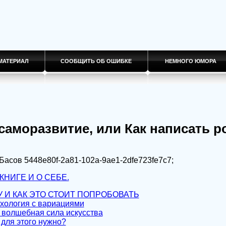
МАТЕРИАЛ
СООБЩИТЬ ОБ ОШИБКЕ
НЕМНОГО ЮМОРА
саморазвитие, или Как написать р
 Басов
5448e80f-2a81-102a-9ae1-2dfe723fe7c7
;
КНИГЕ И О СЕБЕ.
У И КАК ЭТО СТОИТ ПОПРОБОВАТЬ
ихология с вариациями
а волшебная сила искусства
 для этого нужно?