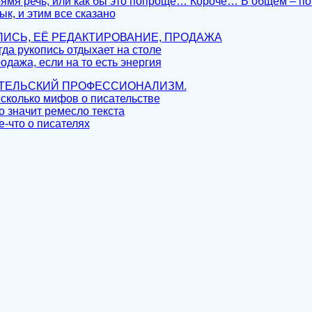
рямя речь, или как бы это попроще… Короче… В общем – п
ык, и этим все сказано
КОПИСЬ, ЕЁ РЕДАКТИРОВАНИЕ, ПРОДАЖА
гда рукопись отдыхает на столе
одажа, если на то есть энергия
САТЕЛЬСКИЙ ПРОФЕССИОНАЛИЗМ.
есколько мифов о писательстве
о значит ремесло текста
е-что о писателях