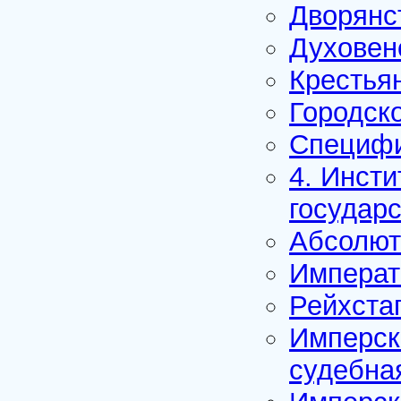
Дворянс
Духовен
Крестья
Городск
Специфи
4. Инсти
государ
Абсолют
Императ
Рейхста
Имперск
судебна