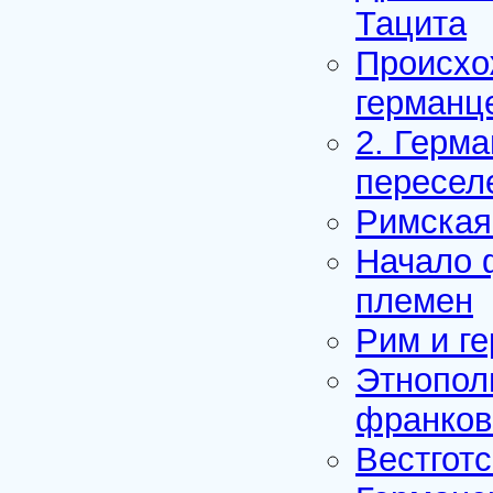
Тацита
Происхо
германц
2. Герма
пересел
Римская 
Начало 
племен
Рим и ге
Этнопол
франков 
Вестготс