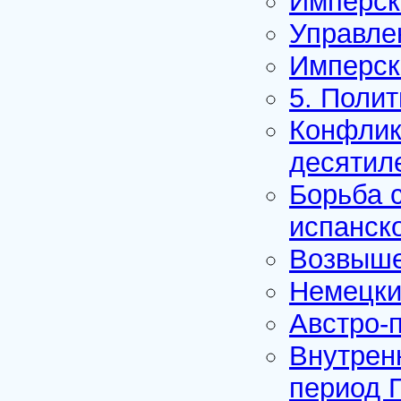
Имперск
Управле
Имперск
5. Поли
Конфлик
десятил
Борьба с
испанск
Возвыше
Немецки
Австро-
Внутрен
период 