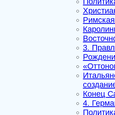
Политик
Христиа
Римская
Каролин
Восточн
3. Прав
Рождени
«Оттоно
Итальян
создани
Конец С
4. Герм
Политика