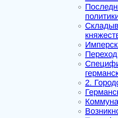
Последн
политик
Складыв
княжест
Имперск
Переход 
Специфи
германс
2. Город
Германс
Коммуна
Возникн