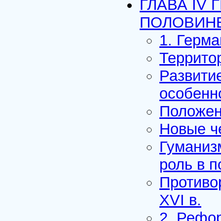
ГЛАВА IV 
ПОЛОВИНЕ 
1. Герм
Террито
Развити
особенн
Положен
Новые ч
Гуманизм
роль в 
Противо
XVI в.
2. Рефо