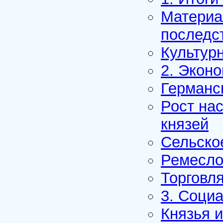
Материа
последс
Культур
2. Экон
Германс
Рост на
князей
Сельско
Ремесло
Торговля
3. Соци
Князья 