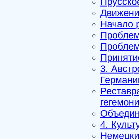
Прусско
Движени
Начало 
Проблем
Проблем
Приняти
3. Авст
Германии
Реставр
гегемон
Объедин
4. Культ
Немецки