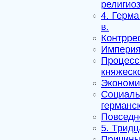
религио
4. Герма
в.
Контрре
Империя 
Процесс
княжеск
Экономи
Социаль
германс
Повседн
5. Трид
Причины