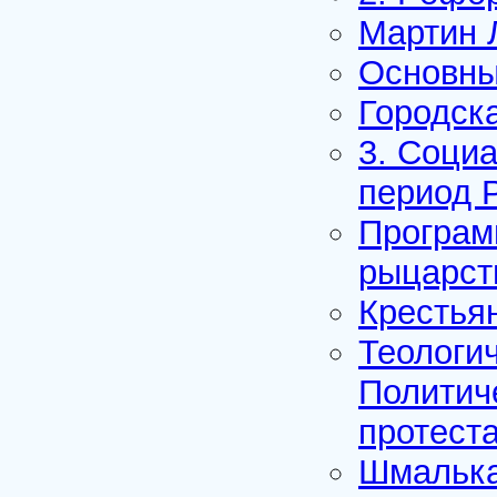
Мартин 
Основны
Городск
3. Соци
период 
Програм
рыцарст
Крестьян
Теологи
Политич
протест
Шмалька