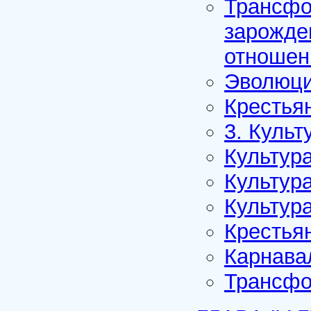
Трансфо
зарожде
отношен
Эволюци
Крестья
3. Культ
Культур
Культур
Культур
Крестья
Карнава
Трансфо