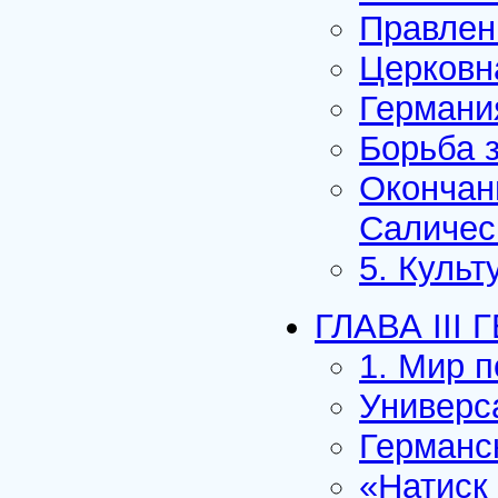
Правлени
Церковн
Германи
Борьба 
Окончан
Саличес
5. Куль
ГЛАВА III 
1. Мир п
Универс
Германс
«Натиск