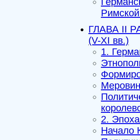
Германс
Римской
ГЛАВА II
(V-XI вв.)
1. Герма
Этнополи
Формиро
Меровин
Политич
королевс
2. Эпоха
Начало 