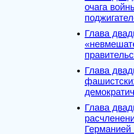
очага войн
поджигател
Глава двад
«невмешат
правительс
Глава двад
фашистских
демократич
Глава двад
расчленен
Германией (