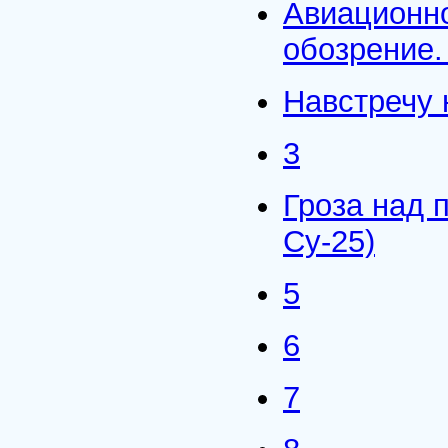
Авиационно
обозрение.
Навстречу
3
Гроза над 
Су-25)
5
6
7