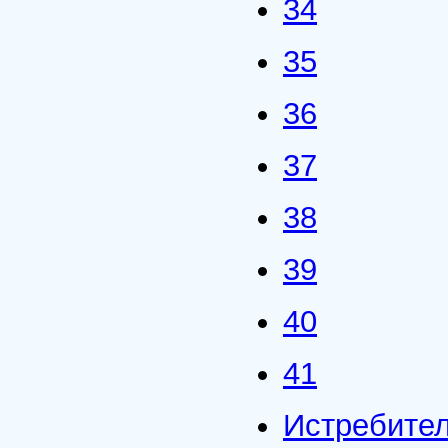
34
35
36
37
38
39
40
41
Истребите