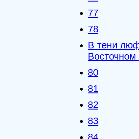
77
78
В тени лю
Восточном 
80
81
82
83
84