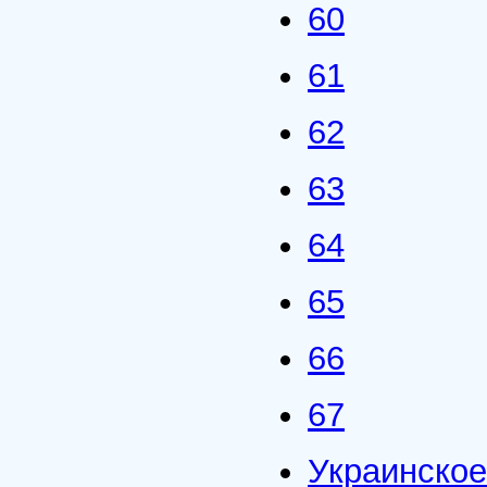
60
61
62
63
64
65
66
67
Украинско