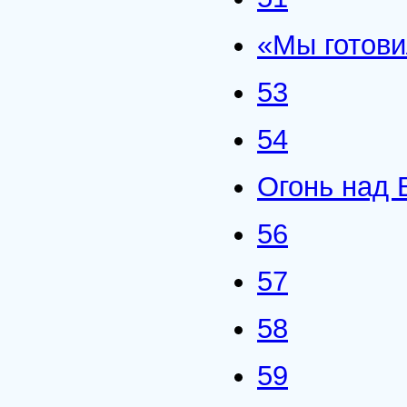
«Мы готови
53
54
Огонь над 
56
57
58
59